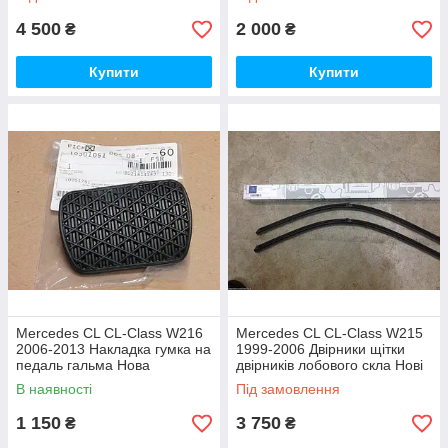
4 500
2 000
₴
₴
Купити
Купити
Mercedes CL CL-Class W216
Mercedes CL CL-Class W215
2006-2013 Накладка гумка на
1999-2006 Двірники щітки
педаль гальма Нова
двірників лобового скла Нові
Оригінал
Оригінал
В наявності
Під замовлення
1 150
3 750
₴
₴