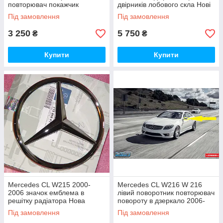
повторювач покажчик
двірників лобового скла Нові
повороту в праве дзеркало
Оригінал
Під замовлення
Під замовлення
Новий Оригінал
3 250
5 750
₴
₴
Купити
Купити
Mercedes CL W215 2000-
Mercedes CL W216 W 216
2006 значок емблема в
лівий поворотник повторювач
решітку радіатора Нова
повороту в дзеркало 2006-
Оригінал
2009 новий оригінал
Під замовлення
Під замовлення