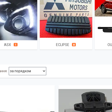
ASX
ECLIPSE
O
1
8