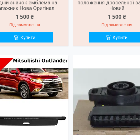
дній значок емблема на
положення дросельної за
агажник Нова Оригінал
Новий
1 500 ₴
1 500 ₴
Під замовлення
Під замовлення
Купити
Купити