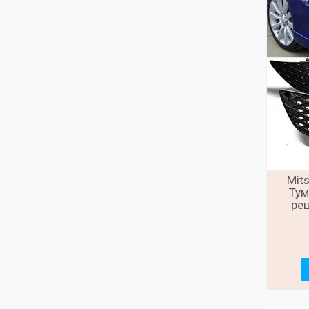
Mit
Тум
реш