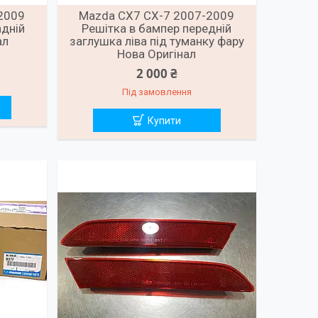
2009
Mazda CX7 CX-7 2007-2009
адній
Решітка в бампер передній
ал
заглушка ліва під туманку фару
Нова Оригінал
2 000 ₴
Під замовлення
Купити