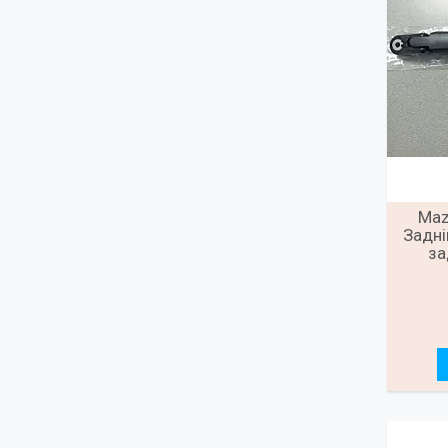
Maz
Задні
за