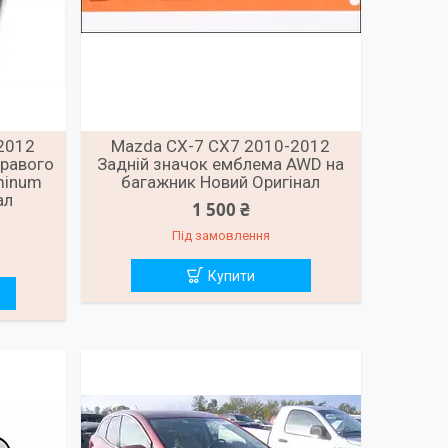
2012
Mazda CX-7 CX7 2010-2012
правого
Задній значок емблема AWD на
minum
багажник Новий Оригінал
ал
1 500 ₴
Під замовлення
Купити