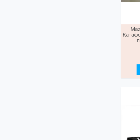
Maz
Катафо
п