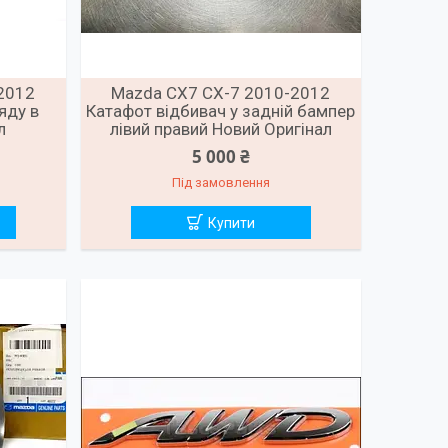
2012
Mazda CX7 CX-7 2010-2012
яду в
Катафот відбивач у задній бампер
л
лівий правий Новий Оригінал
5 000 ₴
Під замовлення
Купити