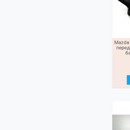
Mazda 
перед
б