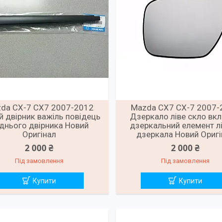
da CX-7 CX7 2007-2012
Mazda CX7 CX-7 2007-
й двірник важіль повідець
Дзеркало ліве скло вк
днього двірника Новий
дзеркальний елемент л
Оригінал
дзеркала Новий Оригі
2 000 ₴
2 000 ₴
Під замовлення
Під замовлення
Купити
Купити