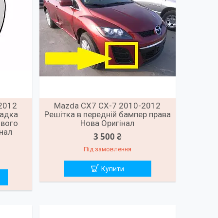
2012
Mazda CX7 CX-7 2010-2012
ладка
Решітка в передній бампер права
івого
Нова Оригінал
нал
3 500 ₴
Під замовлення
Купити