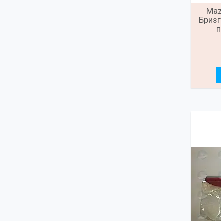
Maz
Бризг
п