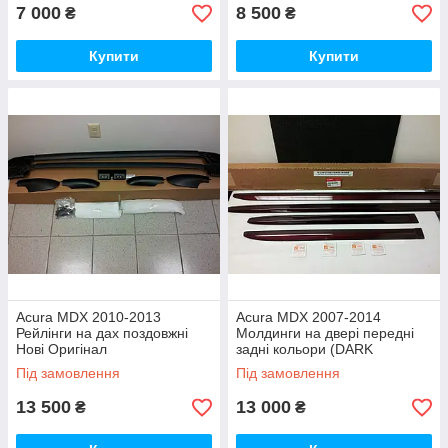
7 000
8 500
₴
₴
Купити
Купити
Acura MDX 2010-2013
Acura MDX 2007-2014
Рейлінги на дах поздовжні
Молдинги на двері передні
Нові Оригінал
задні кольори (DARK
CHERRY PEARL R529P) Нові
Під замовлення
Під замовлення
Оригінал
13 500
13 000
₴
₴