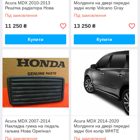
Acura MDX 2010-2013
Молдинги на двері передні
Решітка радіатора Нова
задні колір Volcano Gray
Metallic Нові Оригінал
Під замовлення
Під замовлення
11 250
13 250
₴
₴
Купити
Купити
Acura MDX 2007-2014
Acura MDX 2014-2020
Накладка гумка на педаль
Молдинги на двері передні
гальма Нова Оригінал
задні білі колір WHITE
DIAMOND PEARL Нові
Під замовлення
Під замовлення