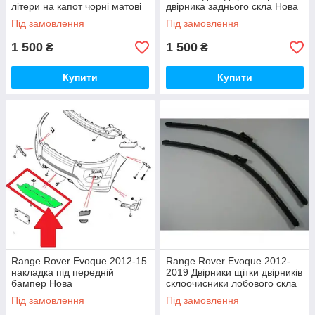
літери на капот чорні матові
двірника заднього скла Нова
Нові
Оригінал
Під замовлення
Під замовлення
1 500
1 500
₴
₴
Купити
Купити
Range Rover Evoque 2012-15
Range Rover Evoque 2012-
накладка під передній
2019 Двірники щітки двірників
бампер Нова
склоочисники лобового скла
Нові Оригінал
Під замовлення
Під замовлення