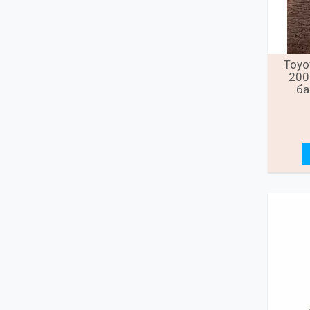
Toyo
200
ба