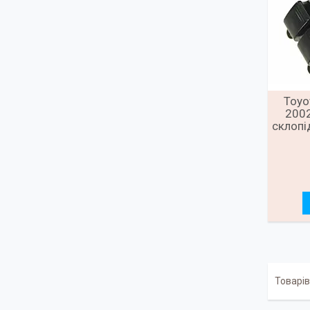
Toyo
2002
склопі