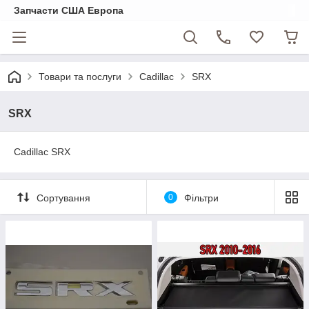
Запчасти США Европа
Товари та послуги
Cadillac
SRX
SRX
Cadillac SRX
Сортування
0
Фільтри