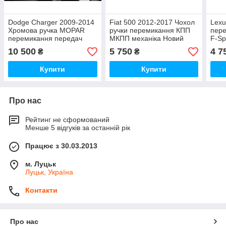
Dodge Charger 2009-2014
Fiat 500 2012-2017 Чохол
Lexu
Хромова ручка MOPAR
ручки перемикання КПП
пер
перемикання передач
МКПП механіка Новий
F-Sp
КПП Нова Оригінал
Оригінал
авто
10 500
5 750
4 7
₴
₴
Купити
Купити
Про нас
Рейтинг не сформований
Менше 5 відгуків за останній рік
Працює з 30.03.2013
м. Луцьк
Луцьк, Україна
Контакти
Про нас