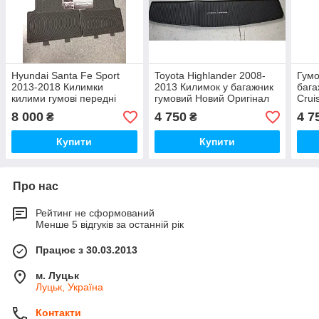
Hyundai Santa Fe Sport
Toyota Highlander 2008-
Гумо
2013-2018 Килимки
2013 Килимок у багажник
бага
килими гумові передні
гумовий Новий Оригінал
Crui
задні Нові Оригінал
Нови
8 000
4 750
4 7
₴
₴
Купити
Купити
Про нас
Рейтинг не сформований
Менше 5 відгуків за останній рік
Працює з 30.03.2013
м. Луцьк
Луцьк, Україна
Контакти