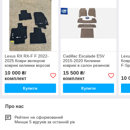
Lexus RX RX-F F 2022-
Cadillac Escalade ESV
Lexu
2025 Коври велюрові
2015-2020 Килимки
Ковр
коврикі килимки ворсові
коврикі в салон резинові
F-Sp
чорні F-Sport Нові
гумові бежеві 3 ряди Нові
велю
10 000
15 500
₴/
₴/
Оригінал
Оригінал
Ориг
10 
комплект
комплект
Купити
Купити
Про нас
Рейтинг не сформований
Менше 5 відгуків за останній рік