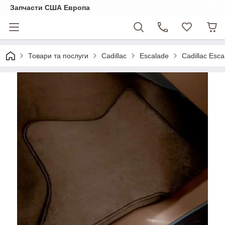
Запчасти США Европа
Товари та послуги
Cadillac
Escalade
Cadillac Esc