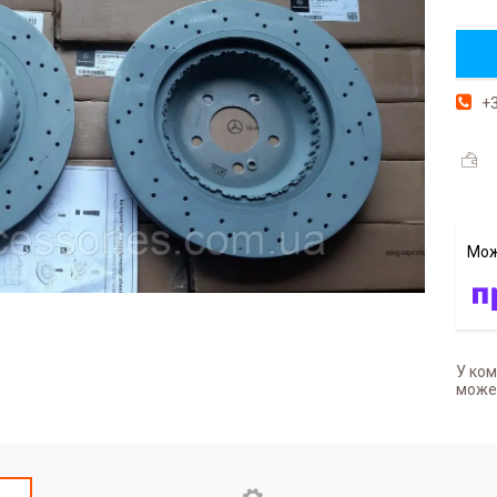
+3
У ком
может