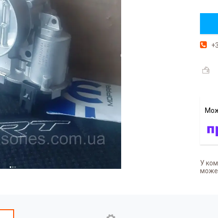
+3
У ком
может