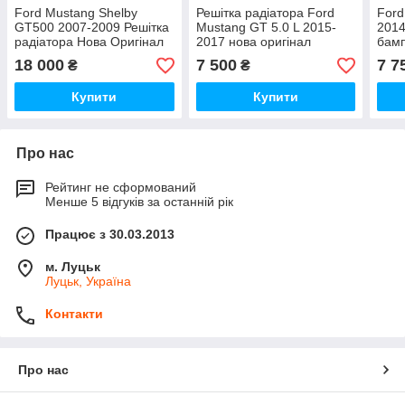
Ford Mustang Shelby
Решітка радіатора Ford
Ford
GT500 2007-2009 Решітка
Mustang GT 5.0 L 2015-
2014
радіатора Нова Оригінал
2017 нова оригінал
бамп
Ориг
18 000
7 500
7 7
₴
₴
Купити
Купити
Про нас
Рейтинг не сформований
Менше 5 відгуків за останній рік
Працює з 30.03.2013
м. Луцьк
Луцьк, Україна
Контакти
Про нас