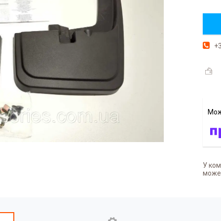
+3
У ком
может