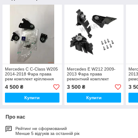
Mercedes C C-Class W205
Mercedes E W212 2009-
Merc
2014-2018 Фара права
2013 Фара права
2013
рем комплект кріплення
ремонтний комплект
ремо
кронштейн правої фари
кріплень на праву фару
фару
4 500
3 500
3 5
₴
₴
Новий Оригінал
Новий Оригінал
кро
Ориг
Купити
Купити
Про нас
Рейтинг не сформований
Менше 5 відгуків за останній рік