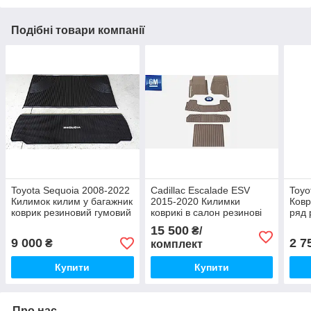
Подібні товари компанії
Toyota Sequoia 2008-2022
Cadillac Escalade ESV
Toyo
Килимок килим у багажник
2015-2020 Килимки
Ковр
коврик резиновий гумовий
коврикі в салон резинові
ряд 
Новий Оригінал
гумові бежеві 3 ряди Нові
Ориг
15 500
₴/
Оригінал
9 000
2 7
₴
комплект
Купити
Купити
Про нас