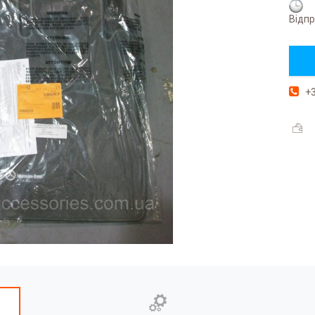
Відпр
+3