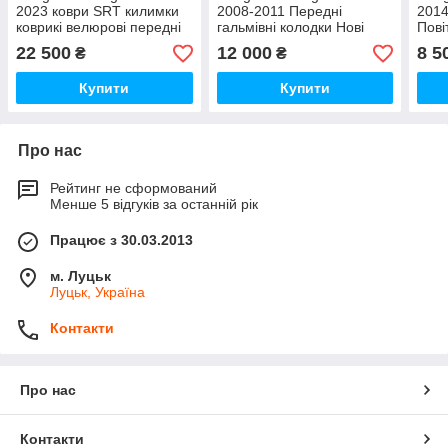
2023 коври SRT килимки
2008-2011 Передні
2014
коврикі велюрові передні
гальмівні колодки Нові
Пові
задні чорні Нові Оригінал
Оригінал
прав
22 500
12 000
8 5
₴
₴
капо
Купити
Купити
Про нас
Рейтинг не сформований
Менше 5 відгуків за останній рік
Працює з 30.03.2013
м. Луцьк
Луцьк, Україна
Контакти
Про нас
Контакти