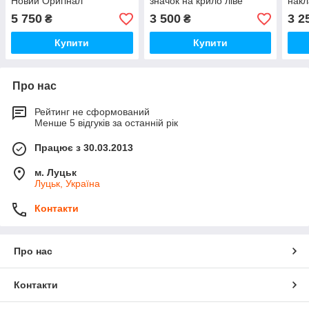
Новий Оригінал
значок на крило ліве
накл
праве V8 Biturbo Новий
пере
5 750
3 500
3 2
₴
₴
Оригінал
Нови
Купити
Купити
Про нас
Рейтинг не сформований
Менше 5 відгуків за останній рік
Працює з 30.03.2013
м. Луцьк
Луцьк, Україна
Контакти
Про нас
Контакти