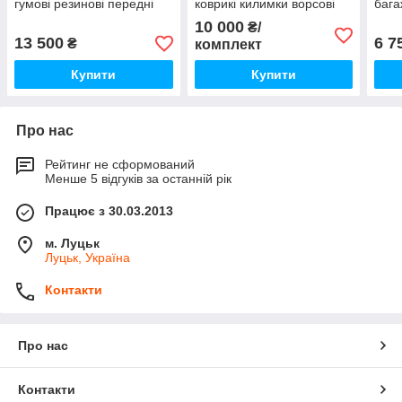
гумові резинові передні
коврикі килимки ворсові
бага
задні Нові Оригінал
чорні F-Sport Нові
Spor
10 000
₴/
Оригінал
13 500
6 7
₴
комплект
Купити
Купити
Про нас
Рейтинг не сформований
Менше 5 відгуків за останній рік
Працює з 30.03.2013
м. Луцьк
Луцьк, Україна
Контакти
Про нас
Контакти