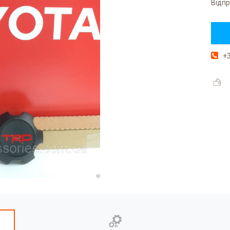
Відпр
+3