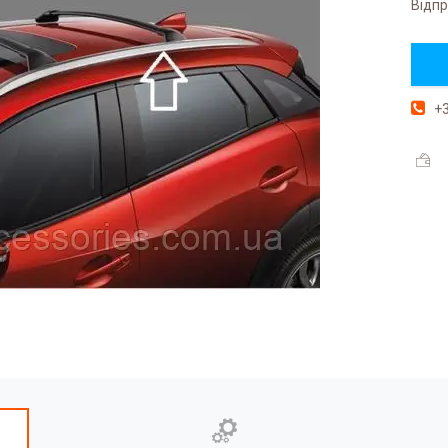
Відпр
+3