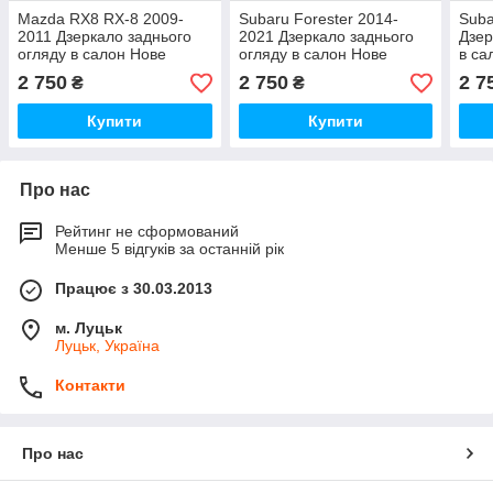
Mazda RX8 RX-8 2009-
Subaru Forester 2014-
Suba
2011 Дзеркало заднього
2021 Дзеркало заднього
Дзер
огляду в салон Нове
огляду в салон Нове
в са
Оригінал
Оригінал
2 750
2 750
2 7
₴
₴
Купити
Купити
Про нас
Рейтинг не сформований
Менше 5 відгуків за останній рік
Працює з 30.03.2013
м. Луцьк
Луцьк, Україна
Контакти
Про нас