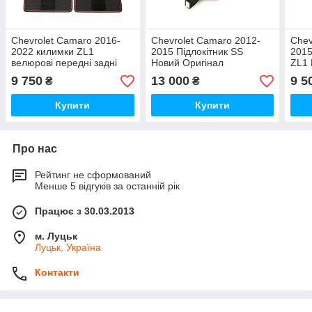
Chevrolet Camaro 2016-
Chevrolet Camaro 2012-
Chev
2022 килимки ZL1
2015 Підлокітник SS
2015
велюрові передні задні
Новий Оригінал
ZL1 
Килири Нові Оригінал
9 750
13 000
9 5
₴
₴
Купити
Купити
Про нас
Рейтинг не сформований
Менше 5 відгуків за останній рік
Працює з 30.03.2013
м. Луцьк
Луцьк, Україна
Контакти