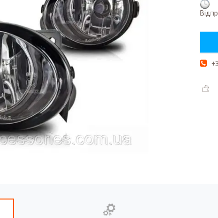
Відпр
+3