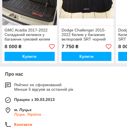
GMC Acadia 2017-2022
Dodge Challenger 2015-
Dodg
Складаний килимок у
2022 Килим у багажник
Кили
багажник гумовий килим
велюровий SRT чорний
SRT 
Новий Оригінал
килим Новий Оригінал
Ориг
8 000
7 750
8 0
₴
₴
Купити
Купити
Про нас
Рейтинг не сформований
Менше 5 відгуків за останній рік
Працює з 30.03.2013
м. Луцьк
Луцьк, Україна
Контакти