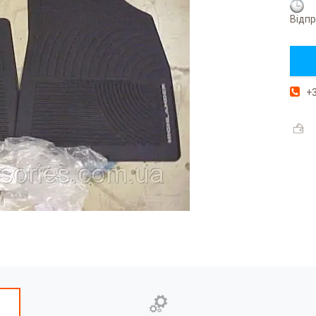
Відпр
+3