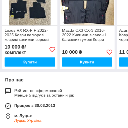
Lexus RX RX-F F 2022-
Mazda CX3 CX-3 2016-
Acur
2025 Коври велюрові
2022 Килимки в салон і
Ковр
коврикі килимки ворсові
багажник гумові Коври
чорн
чорні F-Sport Нові
Нові Оригінал
10 000
₴/
Оригінал
10 000
11 
₴
комплект
Купити
Купити
Про нас
Рейтинг не сформований
Менше 5 відгуків за останній рік
Працює з 30.03.2013
м. Луцьк
Луцьк, Україна