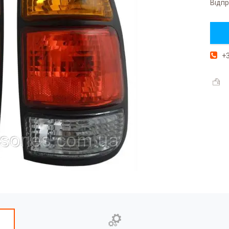
Відпр
+3