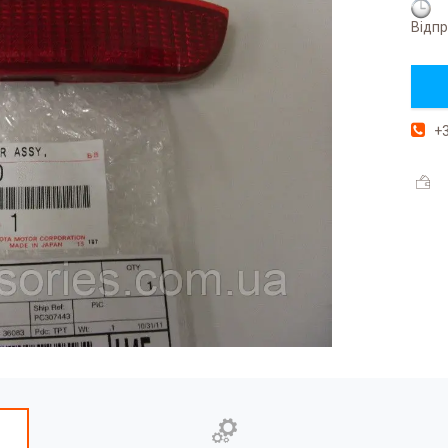
Відпр
+3