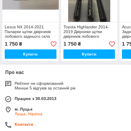
Lexus NX 2014-2021
Toyota Highlander 2014-
Acur
Паларки щітки двірників
2019 Двірники щітки
Задн
лобового заднього скла
двірників лобового
двір
Нові Оригінал
заднього скла Нові
Ориг
1 750
1 750
1 7
₴
₴
Оригінал
Купити
Купити
Про нас
Рейтинг не сформований
Менше 5 відгуків за останній рік
Працює з 30.03.2013
м. Луцьк
Луцьк, Україна
Контакти