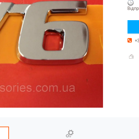
Відпр
+3