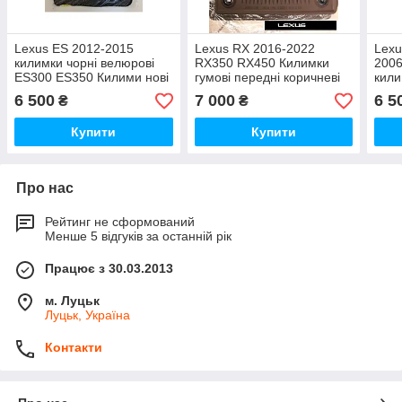
Lexus ES 2012-2015
Lexus RX 2016-2022
Lexu
килимки чорні велюрові
RX350 RX450 Килимки
2006
ES300 ES350 Килими нові
гумові передні коричневі
кили
оригінал
килими Нові Оригінал
кили
6 500
7 000
6 5
₴
₴
Купити
Купити
Про нас
Рейтинг не сформований
Менше 5 відгуків за останній рік
Працює з 30.03.2013
м. Луцьк
Луцьк, Україна
Контакти