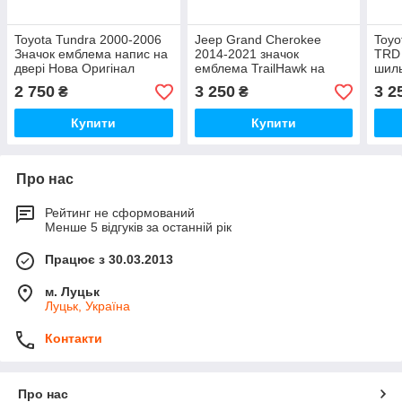
Toyota Tundra 2000-2006
Jeep Grand Cherokee
Toyo
Значок емблема напис на
2014-2021 значок
TRD
двері Нова Оригінал
емблема TrailHawk на
шиль
багажник кришку
ліві
2 750
3 250
3 2
₴
₴
багажника Нова Оригінал
Купити
Купити
Про нас
Рейтинг не сформований
Менше 5 відгуків за останній рік
Працює з 30.03.2013
м. Луцьк
Луцьк, Україна
Контакти
Про нас