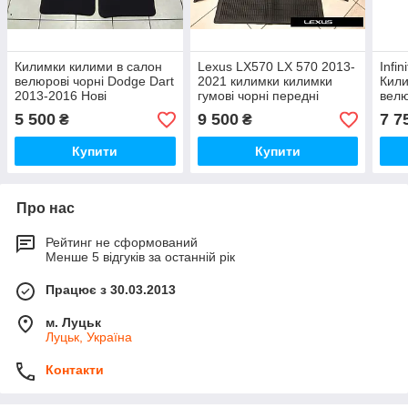
Килимки килими в салон
Lexus LX570 LX 570 2013-
Infi
велюрові чорні Dodge Dart
2021 килимки килимки
Кили
2013-2016 Нові
гумові чорні передні
велю
Оригінальні
задній 3 ряд Нові Оригінал
Ориг
5 500
9 500
7 7
₴
₴
Купити
Купити
Про нас
Рейтинг не сформований
Менше 5 відгуків за останній рік
Працює з 30.03.2013
м. Луцьк
Луцьк, Україна
Контакти