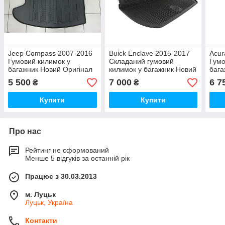
Jeep Compass 2007-2016
Buick Enclave 2015-2017
Acur
Гумовий килимок у
Складаний гумовий
Гумо
багажник Новий Оригінал
килимок у багажник Новий
бага
Оригінал
Ориг
5 500
7 000
6 7
₴
₴
Купити
Купити
Про нас
Рейтинг не сформований
Менше 5 відгуків за останній рік
Працює з 30.03.2013
м. Луцьк
Луцьк, Україна
Контакти